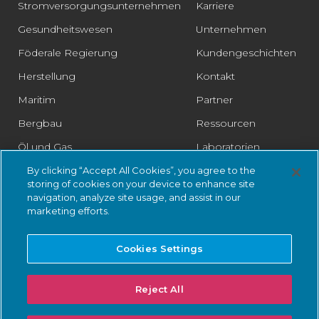
Stromversorgungsunternehmen
Karriere
Gesundheitswesen
Unternehmen
Föderale Regierung
Kundengeschichten
Herstellung
Kontakt
Maritim
Partner
Bergbau
Ressourcen
Öl und Gas
Laboratorien
Pharmazeutische
Rechtliches
By clicking “Accept All Cookies”, you agree to the
storing of cookies on your device to enhance site
Schiene
Trust Center
navigation, analyze site usage, and assist in our
marketing efforts.
Einzelhandel
Intelligente Städte
Cookies Settings
Wasser/Abwasser
Reject All
© 2026 Nozomi Networks . Alle Rechte vorbehalten.