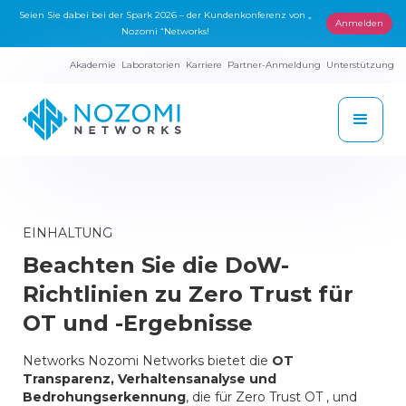
Seien Sie dabei bei der Spark 2026 – der Kundenkonferenz von „
Anmelden
Nozomi “Networks!
Akademie
Laboratorien
Karriere
Partner-Anmeldung
Unterstützung
EINHALTUNG
Beachten Sie die DoW-
Richtlinien zu Zero Trust für
OT und -Ergebnisse
Networks Nozomi Networks bietet die
OT
Transparenz, Verhaltensanalyse und
Bedrohungserkennung
, die für Zero Trust OT , und