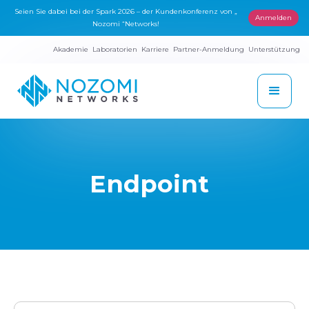
Seien Sie dabei bei der Spark 2026 – der Kundenkonferenz von „
Anmelden
Nozomi “Networks!
Akademie
Laboratorien
Karriere
Partner-Anmeldung
Unterstützung
Endpoint